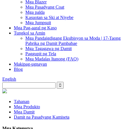
Mga Blazer
Mga Pasadyang Coat
Mga palda
Kasuotan sa Ski at Niyebe
Mga Jumpsuit
Mga Pag-aaral ng Kaso
Tungkol sa Amin
Mga Pandaigdigang Eksibisyon sa Moda | 17-Taong
Pabrika ng Damit Pambabae
Mga Tagagawa ng Damit
Paggupit ng Tela
Mga Madalas Itanong (FAQ)
Makipag-ugnayan
Blog
English
Tahanan
Mga Produkto
Mga Damit
Damit na Pasadyang Kamiseta
Mga Kategorya