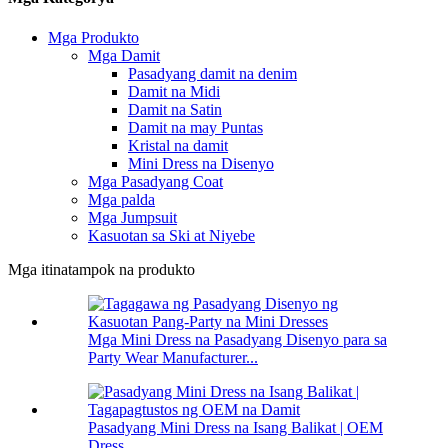
Mga Produkto
Mga Damit
Pasadyang damit na denim
Damit na Midi
Damit na Satin
Damit na may Puntas
Kristal na damit
Mini Dress na Disenyo
Mga Pasadyang Coat
Mga palda
Mga Jumpsuit
Kasuotan sa Ski at Niyebe
Mga itinatampok na produkto
Mga Mini Dress na Pasadyang Disenyo para sa
Party Wear Manufacturer...
Pasadyang Mini Dress na Isang Balikat | OEM
Dress...