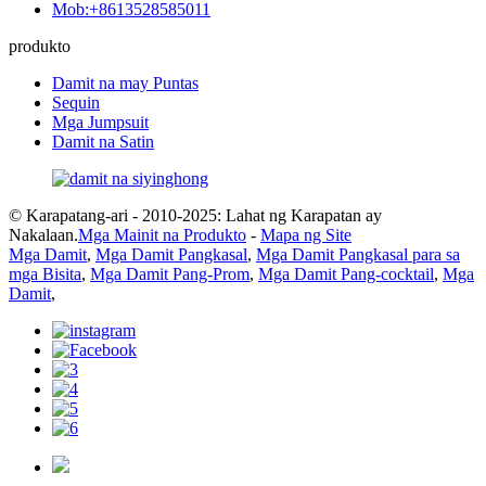
Mob:+8613528585011
produkto
Damit na may Puntas
Sequin
Mga Jumpsuit
Damit na Satin
© Karapatang-ari - 2010-2025: Lahat ng Karapatan ay
Nakalaan.
Mga Mainit na Produkto
-
Mapa ng Site
Mga Damit
,
Mga Damit Pangkasal
,
Mga Damit Pangkasal para sa
mga Bisita
,
Mga Damit Pang-Prom
,
Mga Damit Pang-cocktail
,
Mga
Damit
,