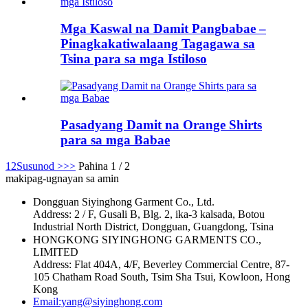
Mga Kaswal na Damit Pangbabae –
Pinagkakatiwalaang Tagagawa sa
Tsina para sa mga Istiloso
Pasadyang Damit na Orange Shirts
para sa mga Babae
1
2
Susunod >
>>
Pahina 1 / 2
makipag-ugnayan sa amin
Dongguan Siyinghong Garment Co., Ltd.
Address: 2 / F, Gusali B, Blg. 2, ika-3 kalsada, Botou
Industrial North District, Dongguan, Guangdong, Tsina
HONGKONG SIYINGHONG GARMENTS CO.,
LIMITED
Address: Flat 404A, 4/F, Beverley Commercial Centre, 87-
105 Chatham Road South, Tsim Sha Tsui, Kowloon, Hong
Kong
Email:yang@siyinghong.com