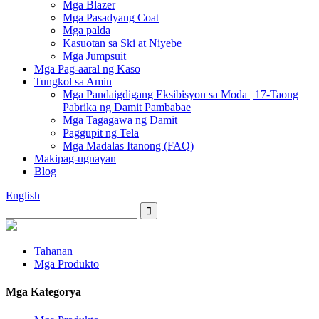
Mga Blazer
Mga Pasadyang Coat
Mga palda
Kasuotan sa Ski at Niyebe
Mga Jumpsuit
Mga Pag-aaral ng Kaso
Tungkol sa Amin
Mga Pandaigdigang Eksibisyon sa Moda | 17-Taong
Pabrika ng Damit Pambabae
Mga Tagagawa ng Damit
Paggupit ng Tela
Mga Madalas Itanong (FAQ)
Makipag-ugnayan
Blog
English
Tahanan
Mga Produkto
Mga Kategorya