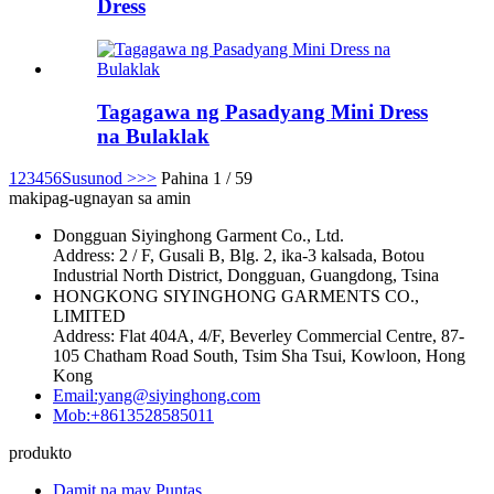
Dress
Tagagawa ng Pasadyang Mini Dress
na Bulaklak
1
2
3
4
5
6
Susunod >
>>
Pahina 1 / 59
makipag-ugnayan sa amin
Dongguan Siyinghong Garment Co., Ltd.
Address: 2 / F, Gusali B, Blg. 2, ika-3 kalsada, Botou
Industrial North District, Dongguan, Guangdong, Tsina
HONGKONG SIYINGHONG GARMENTS CO.,
LIMITED
Address: Flat 404A, 4/F, Beverley Commercial Centre, 87-
105 Chatham Road South, Tsim Sha Tsui, Kowloon, Hong
Kong
Email:yang@siyinghong.com
Mob:+8613528585011
produkto
Damit na may Puntas