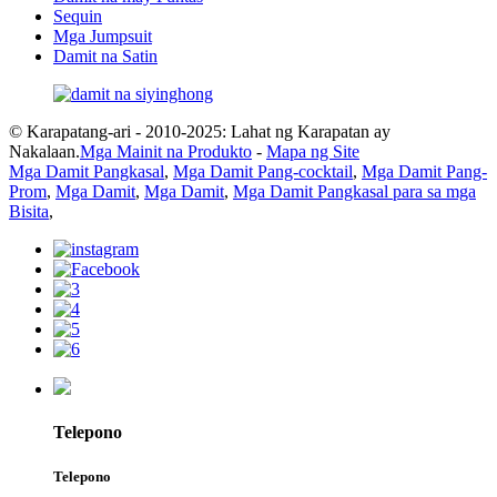
Sequin
Mga Jumpsuit
Damit na Satin
© Karapatang-ari - 2010-2025: Lahat ng Karapatan ay
Nakalaan.
Mga Mainit na Produkto
-
Mapa ng Site
Mga Damit Pangkasal
,
Mga Damit Pang-cocktail
,
Mga Damit Pang-
Prom
,
Mga Damit
,
Mga Damit
,
Mga Damit Pangkasal para sa mga
Bisita
,
Telepono
Telepono